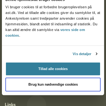
Vi bruger cookies til at forbedre brugeroplevelsen på
ast.dk. Ved at tillade alle cookies giver du samtykke til, at
Ankestyrelsen Aalborg
Ankestyrelsen samt tredjeparter anvender cookies på
hjemmesiden, blandt andet til indsamling af statistik. Du
Ankestyrelsen København
kan altid ændre dit samtykke via
vores side om
cookies
.
EAN: 57 98 000 35 48 21
CVR: 1007 4002
Vis detaljer
Tillad alle cookies
Om Ankestyrelsen
Om Ankestyrelsen
Brug kun nødvendige cookies
Blanketter og kontaktformularer
Links