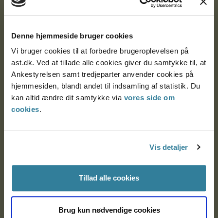
Ankestyrelsen
Postadresse:
Denne hjemmeside bruger cookies
Vi bruger cookies til at forbedre brugeroplevelsen på
Nytorv 7, 2. sal
ast.dk. Ved at tillade alle cookies giver du samtykke til, at
9000 Aalborg
Ankestyrelsen samt tredjeparter anvender cookies på
hjemmesiden, blandt andet til indsamling af statistik. Du
kan altid ændre dit samtykke via
vores side om
Ankestyrelsen Aalborg
cookies
.
Ankestyrelsen København
Vis detaljer
EAN: 57 98 000 35 48 21
Tillad alle cookies
CVR: 1007 4002
Brug kun nødvendige cookies