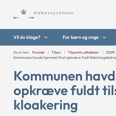
Vil du klage?
For børn og unge
Du er her:
Forside
Tilsyn
Tilsynets udtalelser
2009
Kommunen havde hjemmel til at opkræve fuldt tilslutningsbidrag 
Kommunen havde 
opkræve fuldt til
kloakering