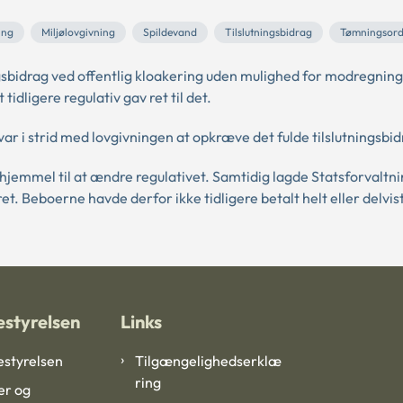
ing
Miljølovgivning
Spildevand
Tilslutningsbidrag
Tømningsord
bidrag ved offentlig kloakering uden mulighed for modregning
idligere regulativ gav ret til det.
ar i strid med lovgivningen at opkræve det fulde tilslutningsbid
jemmel til at ændre regulativet. Samtidig lagde Statsforvaltn
t. Beboerne havde derfor ikke tidligere betalt helt eller delvis
styrelsen
Links
styrelsen
Tilgængelighedserklæ
ring
er og