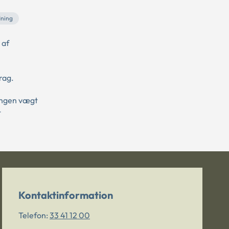
ning
 af
rag.
ingen vægt
t
Kontaktinformation
Telefon:
33 41 12 00