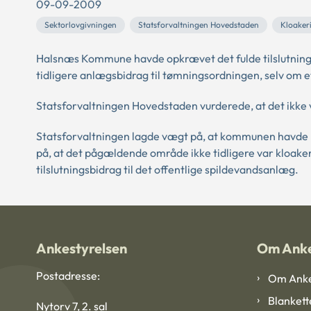
09-09-2009
Sektorlovgivningen
Statsforvaltningen Hovedstaden
Kloaker
Halsnæs Kommune havde opkrævet det fulde tilslutnings
tidligere anlægsbidrag til tømningsordningen, selv om et t
Statsforvaltningen Hovedstaden vurderede, at det ikke v
Statsforvaltningen lagde vægt på, at kommunen havde h
på, at det pågældende område ikke tidligere var kloakere
tilslutningsbidrag til det offentlige spildevandsanlæg.
Ankestyrelsen
Om Anke
Postadresse:
Om Anke
Blankett
Nytorv 7, 2. sal