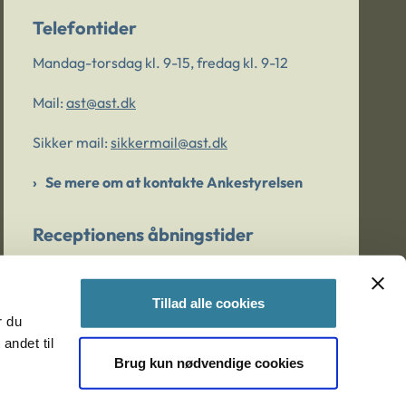
Telefontider
Mandag-torsdag kl. 9-15, fredag kl. 9-12
Mail:
ast@ast.dk
Sikker mail:
sikkermail@ast.dk
Se mere om at kontakte Ankestyrelsen
Receptionens åbningstider
Mandag-torsdag kl. 9-15, fredag kl. 9-13
Tillad alle cookies
r du
Er du bekymret for et barn/en ung?
andet til
Brug kun nødvendige cookies