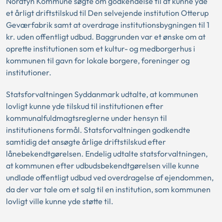
Nordfyn Kommune søgte om godkendelse til at kunne yde
et årligt driftstilskud til Den selvejende institution Otterup
Geværfabrik samt at overdrage institutionsbygningen til 1
kr. uden offentligt udbud. Baggrunden var et ønske om at
oprette institutionen som et kultur- og medborgerhus i
kommunen til gavn for lokale borgere, foreninger og
institutioner.
Statsforvaltningen Syddanmark udtalte, at kommunen
lovligt kunne yde tilskud til institutionen efter
kommunalfuldmagtsreglerne under hensyn til
institutionens formål. Statsforvaltningen godkendte
samtidig det ansøgte årlige driftstilskud efter
lånebekendtgørelsen. Endelig udtalte statsforvaltningen,
at kommunen efter udbudsbekendtgørelsen ville kunne
undlade offentligt udbud ved overdragelse af ejendommen,
da der var tale om et salg til en institution, som kommunen
lovligt ville kunne yde støtte til.