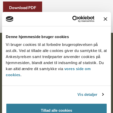
Download PDF
Denne hjemmeside bruger cookies
Ankestyrelsen
Vi bruger cookies til at forbedre brugeroplevelsen på
ast.dk. Ved at tillade alle cookies giver du samtykke til, at
Postadresse:
Ankestyrelsen samt tredjeparter anvender cookies på
hjemmesiden, blandt andet til indsamling af statistik. Du
Nytorv 7, 2. sal
kan altid ændre dit samtykke via
vores side om
9000 Aalborg
cookies
.
Ankestyrelsen Aalborg
Vis detaljer
Ankestyrelsen København
Tillad alle cookies