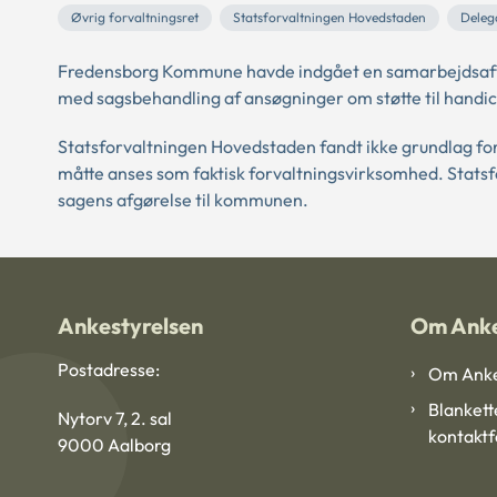
Øvrig forvaltningsret
Statsforvaltningen Hovedstaden
Deleg
Fredensborg Kommune havde indgået en samarbejdsaftale
med sagsbehandling af ansøgninger om støtte til handica
Statsforvaltningen Hovedstaden fandt ikke grundlag for
måtte anses som faktisk forvaltningsvirksomhed. Statsfo
sagens afgørelse til kommunen.
Ankestyrelsen
Om Anke
Postadresse:
Om Anke
Blankett
Nytorv 7, 2. sal
kontakt
9000 Aalborg