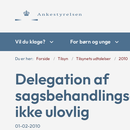
Vil du klage?
For børn og unge
Du er her:
Forside
Tilsyn
Tilsynets udtalelser
2010
Delegation af
sagsbehandlingso
ikke ulovlig
01-02-2010