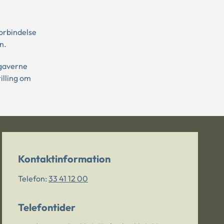
orbindelse
n.
pgaverne
illing om
Kontaktinformation
Telefon:
33 41 12 00
Telefontider