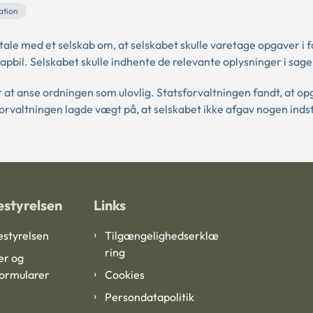
ation
 med et selskab om, at selskabet skulle varetage opgaver i f
pbil. Selskabet skulle indhente de relevante oplysninger i sage
 at anse ordningen som ulovlig. Statsforvaltningen fandt, at o
rvaltningen lagde vægt på, at selskabet ikke afgav nogen indst
styrelsen
Links
styrelsen
Tilgængelighedserklæ
ring
er og
formularer
Cookies
Persondatapolitik