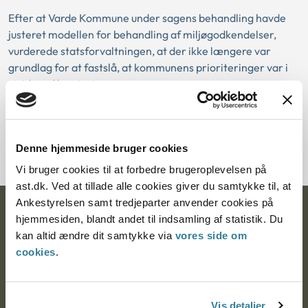
Efter at Varde Kommune under sagens behandling havde
justeret modellen for behandling af miljøgodkendelser,
vurderede statsforvaltningen, at der ikke længere var
grundlag for at fastslå, at kommunens prioriteringer var i
strid med lovgivningen.
Download PDF
Denne hjemmeside bruger cookies
Vi bruger cookies til at forbedre brugeroplevelsen på
ast.dk. Ved at tillade alle cookies giver du samtykke til, at
Ankestyrelsen samt tredjeparter anvender cookies på
Ankestyrelsen
hjemmesiden, blandt andet til indsamling af statistik. Du
kan altid ændre dit samtykke via
vores side om
Postadresse:
cookies
.
Nytorv 7, 2. sal
9000 Aalborg
Vis detaljer