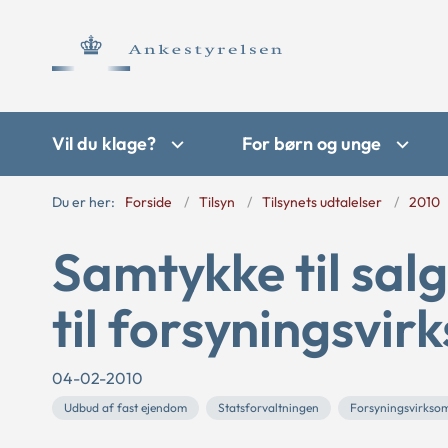
Vil du klage?
For børn og unge
Du er her:
Forside
Tilsyn
Tilsynets udtalelser
2010
Samtykke til salg
til forsyningsvi
04-02-2010
Udbud af fast ejendom
Statsforvaltningen
Forsyningsvirkso