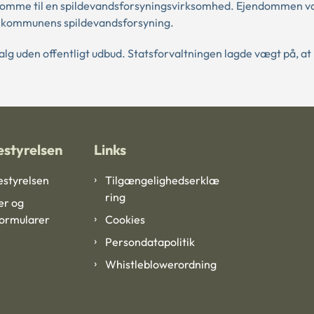
mme til en spildevandsforsyningsvirksomhed. Ejendommen va
 af kommunens spildevandsforsyning.
lg uden offentligt udbud. Statsforvaltningen lagde vægt på, at
styrelsen
Links
styrelsen
Tilgængelighedserklæ
ring
er og
formularer
Cookies
Persondatapolitik
Whistleblowerordning