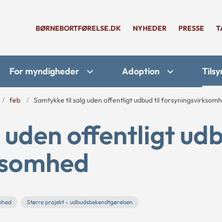
BØRNEBORTFØRELSE.DK
NYHEDER
PRESSE
T
For myndigheder
Adoption
Tilsy
feb
Samtykke til salg uden offentligt udbud til forsyningsvirksom
 uden offentligt ud
rksomhed
mhed
Større projekt - udbudsbekendtgørelsen