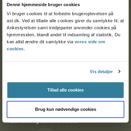
Denne hjemmeside bruger cookies
9000 Aalborg
Vi bruger cookies til at forbedre brugeroplevelsen på
ast.dk. Ved at tillade alle cookies giver du samtykke til, at
Ankestyrelsen samt tredjeparter anvender cookies på
Ankestyrelsen Aalborg
hjemmesiden, blandt andet til indsamling af statistik. Du
kan altid ændre dit samtykke via
vores side om
Ankestyrelsen København
cookies
.
EAN: 57 98 000 35 48 21
Vis detaljer
CVR: 1007 4002
Tillad alle cookies
Om Ankestyrelsen
Brug kun nødvendige cookies
Om Ankestyrelsen
Blanketter og kontaktformularer