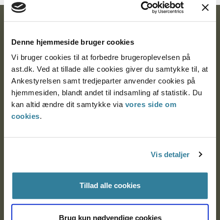
Ankestyrelsen
Denne hjemmeside bruger cookies
Postadresse:
Vi bruger cookies til at forbedre brugeroplevelsen på
Nytorv 7, 2. sal
ast.dk. Ved at tillade alle cookies giver du samtykke til, at
9000 Aalborg
Ankestyrelsen samt tredjeparter anvender cookies på
hjemmesiden, blandt andet til indsamling af statistik. Du
kan altid ændre dit samtykke via
vores side om
cookies
.
Ankestyrelsen Aalborg
Ankestyrelsen København
Vis detaljer
EAN: 57 98 000 35 48 21
Tillad alle cookies
CVR: 1007 4002
Brug kun nødvendige cookies