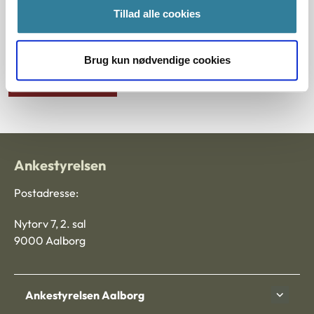
grundlag for at antage, at salg til netop Hospice Syd var
Tillad alle cookies
nødvendigt til opfyldelse af en lokalplans bestemmelser.
Brug kun nødvendige cookies
Download PDF
Ankestyrelsen
Postadresse:
Nytorv 7, 2. sal
9000 Aalborg
Ankestyrelsen Aalborg