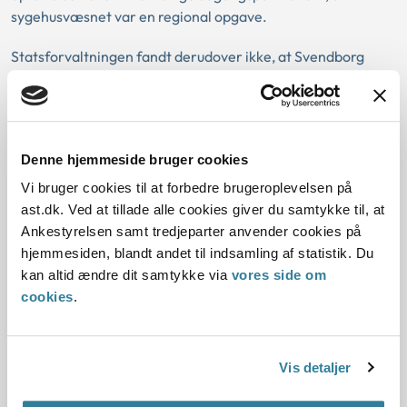
sygehusvæsnet var en regional opgave.
Statsforvaltningen fandt derudover ikke, at Svendborg
Kommune havde en sådan særlig interesse i de
infrastrukturelle og rekreative fordele ved hospicets
påtænkte placering, at det ville være ubetænkeligt at
afskære andre potentielle tilbudsgivere fra at komme i
Denne hjemmeside bruger cookies
betragtning. Statsforvaltningen lagde i den forbindelse
vægt på, at der var tale om et areal, der på grund af de
Vi bruger cookies til at forbedre brugeroplevelsen på
omkringliggende faciliteter og omgivelser havde en særlig
ast.dk. Ved at tillade alle cookies giver du samtykke til, at
attraktiv beliggenhed, hvilket efter statsforvaltningens
Ankestyrelsen samt tredjeparter anvender cookies på
opfattelse ville kunne medføre en forøget interesse i
hjemmesiden, blandt andet til indsamling af statistik. Du
forhold til tilbudsgivningen. Det forhold, at Hospice Sydfyn
kan altid ændre dit samtykke via
vores side om
havde en særlig interesse i en bestemt placering, gav i den
cookies
.
forbindelse heller ikke tilstrækkeligt grundlag for at
dispensere fra udbudsbekendtgørelsen.
Vis detaljer
Uanset kommunens henvisning til byplanmæssige
interesser i hospicets placering forelå der i øvrigt ikke