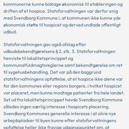
kommunerne kunne bidrage økonomisk til etableringen og
driften af et hospice. Statsforvaltningen var derfor enig
med Svendborg Kommune i, at kommunen ikke kunne yde
økonomisk støtte til hospicet og derved undlade offentligt
udbud.
Statsforvaltningen gav også afslag efter
udbudsbekendtgørelsens § 2, stk. 3. Statsforvaltningen
henviste til lokalitetsprincippet og
kommunalfuldmagtsreglerne samt bekendtgørelse om ret
til sygehusbehandling. Det var på den baggrund
statsforvaltningens opfattelse, at et hospice ikke alene var
for den kommunes eller regions borgere, i hvilket hospicet
var placeret, men kunne modtage patienter fra hele landet.
Set ud fra lokalitetsprincippet havde Svendborg Kommune
således ingen særlig interesse i hospicets placering.
Svendborg Kommunes generelle interesse i at sikre nye
arbejdspladser til byen kunne efter statsforvaltningens
opfattelse heller ikke fravige udgangspunktet om, at