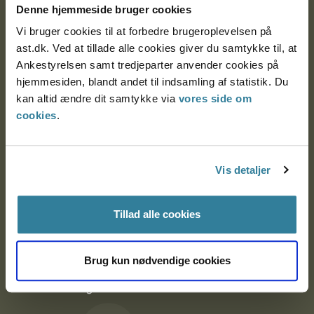
Denne hjemmeside bruger cookies
9000 Aalborg
Vi bruger cookies til at forbedre brugeroplevelsen på
ast.dk. Ved at tillade alle cookies giver du samtykke til, at
Ankestyrelsen samt tredjeparter anvender cookies på
Ankestyrelsen Aalborg
hjemmesiden, blandt andet til indsamling af statistik. Du
kan altid ændre dit samtykke via
vores side om
Ankestyrelsen København
cookies
.
EAN: 57 98 000 35 48 21
Vis detaljer
CVR: 1007 4002
Tillad alle cookies
Om Ankestyrelsen
Brug kun nødvendige cookies
Om Ankestyrelsen
Blanketter og kontaktformularer