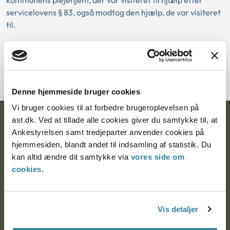
kommunens plejehjem, der var visiteret til hjælp efter
servicelovens § 83, også modtog den hjælp, de var visiteret
til.
Download PDF
Denne hjemmeside bruger cookies
Vi bruger cookies til at forbedre brugeroplevelsen på
ast.dk. Ved at tillade alle cookies giver du samtykke til, at
Ankestyrelsen
Ankestyrelsen samt tredjeparter anvender cookies på
Postadresse:
hjemmesiden, blandt andet til indsamling af statistik. Du
kan altid ændre dit samtykke via
vores side om
Nytorv 7, 2. sal
cookies
.
9000 Aalborg
Vis detaljer
Ankestyrelsen Aalborg