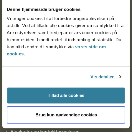
Nytorv 7, 2. sal
Denne hjemmeside bruger cookies
9000 Aalborg
Vi bruger cookies til at forbedre brugeroplevelsen på
ast.dk. Ved at tillade alle cookies giver du samtykke til, at
Ankestyrelsen samt tredjeparter anvender cookies på
Ankestyrelsen Aalborg
hjemmesiden, blandt andet til indsamling af statistik. Du
kan altid ændre dit samtykke via
vores side om
cookies
.
Ankestyrelsen København
Vis detaljer
EAN: 57 98 000 35 48 21
CVR: 1007 4002
Tillad alle cookies
Om Ankestyrelsen
Brug kun nødvendige cookies
Om Ankestyrelsen
Blanketter og kontaktformularer