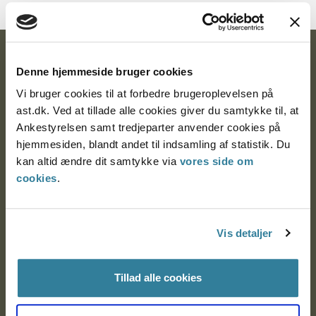
Ankestyrelsen
Denne hjemmeside bruger cookies
Postadresse:
Vi bruger cookies til at forbedre brugeroplevelsen på
ast.dk. Ved at tillade alle cookies giver du samtykke til, at
Nytorv 7, 2. sal
Ankestyrelsen samt tredjeparter anvender cookies på
9000 Aalborg
hjemmesiden, blandt andet til indsamling af statistik. Du
kan altid ændre dit samtykke via
vores side om
cookies
.
Ankestyrelsen Aalborg
Ankestyrelsen København
Vis detaljer
Tillad alle cookies
EAN: 57 98 000 35 48 21
CVR: 1007 4002