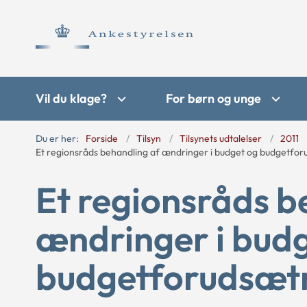
Vil du klage?
For børn og unge
Du er her:
Forside
Tilsyn
Tilsynets udtalelser
2011
Et regionsråds behandling af ændringer i budget og budgetfo
Et regionsråds b
ændringer i bud
budgetforudsæt