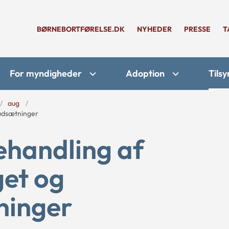
BØRNEBORTFØRELSE.DK
NYHEDER
PRESSE
T
For myndigheder
Adoption
Tilsy
aug
rudsætninger
ehandling af
get og
ninger