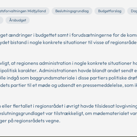
atsforvaltningen Midtjylland
Beslutningsgrundlag
Budgetforslag
Dag
Årsbudget
edtaget ændringer i budgettet samt i forudsætningerne for de k
det bistand i nogle konkrete situationer til visse af regionsråde
ovligt, at regionens administration i nogle konkrete situationer 
ipolitisk karakter. Administrationen havde blandt andet sendt et
ulle indgå som baggrundsmateriale i disse partiers politiske drøf
ådets partier til et møde og udsendt en pressemeddelelse, som i
ler flertallet i regionsrådet i øvrigt havde tilsidesat lovgivni
m beslutningsgrundlaget var tilstrækkeligt, om mødematerialet va
inger på regionsrådets vegne.