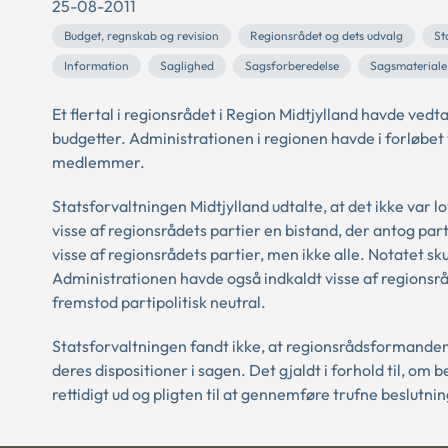
25-08-2011
Budget, regnskab og revision
Regionsrådet og dets udvalg
St
Information
Saglighed
Sagsforberedelse
Sagsmateriale
Et flertal i regionsrådet i Region Midtjylland havde v
budgetter. Administrationen i regionen havde i forløbet y
medlemmer.
Statsforvaltningen Midtjylland udtalte, at det ikke var l
visse af regionsrådets partier en bistand, der antog part
visse af regionsrådets partier, men ikke alle. Notatet sk
Administrationen havde også indkaldt visse af regionsr
fremstod partipolitisk neutral.
Statsforvaltningen fandt ikke, at regionsrådsformanden el
deres dispositioner i sagen. Det gjaldt i forhold til, o
rettidigt ud og pligten til at gennemføre trufne beslutn