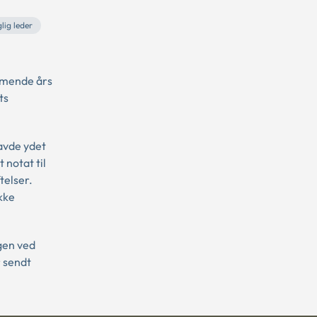
lig leder
ommende års
ts
havde ydet
 notat til
telser.
kke
ngen ved
r sendt