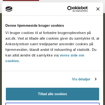
Ankestyrelsen
Denne hjemmeside bruger cookies
Vi bruger cookies til at forbedre brugeroplevelsen på
Postadresse:
ast.dk. Ved at tillade alle cookies giver du samtykke til, at
Nytorv 7, 2. sal
Ankestyrelsen samt tredjeparter anvender cookies på
9000 Aalborg
hjemmesiden, blandt andet til indsamling af statistik. Du
kan altid ændre dit samtykke via
vores side om
cookies
.
Ankestyrelsen Aalborg
Vis detaljer
Ankestyrelsen København
Tillad alle cookies
EAN: 57 98 000 35 48 21
CVR: 1007 4002