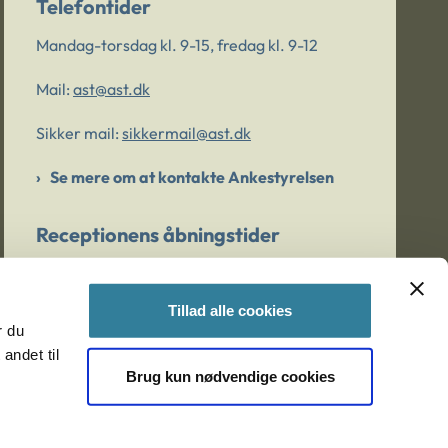
Telefontider
Mandag-torsdag kl. 9-15, fredag kl. 9-12
Mail:
ast@ast.dk
Sikker mail:
sikkermail@ast.dk
Se mere om at kontakte Ankestyrelsen
Receptionens åbningstider
Mandag-torsdag kl. 9-15, fredag kl. 9-13
Tillad alle cookies
r du
Er du bekymret for et barn/en ung?
andet til
Brug kun nødvendige cookies