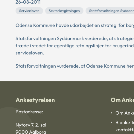
26-08-2011
Serviceloven
Sektorlovgivningen
Statsforvaltningen Syddan
Odense Kommune havde udarbejdet en strategi for borg
Statsforvaltningen Syddanmark vurderede, at strategien
træde i stedet for egentlige retningslinjer for brugerindd
serviceloven.
Statsforvaltningen vurderede, at Odense Kommune herv
Ankestyrelsen
Om Anke
Postadresse:
Om Anke
Blankett
Nytorv 7, 2. sal
kontakt
9000 Aalborg