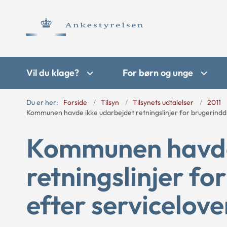
Vil du klage?
For børn og unge
Du er her:
Forside
Tilsyn
Tilsynets udtalelser
2011
Kommunen havde ikke udarbejdet retningslinjer for brugerindd
Kommunen havde
retningslinjer f
efter servicelove