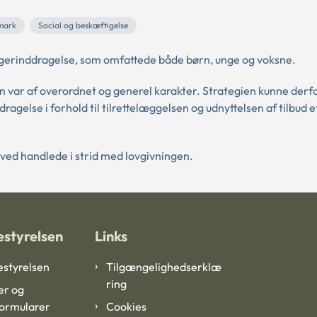
mark
Social og beskæftigelse
erinddragelse, som omfattede både børn, unge og voksne.
 var af overordnet og generel karakter. Strategien kunne derfo
ragelse i forhold til tilrettelæggelsen og udnyttelsen af tilbud e
ed handlede i strid med lovgivningen.
styrelsen
Links
styrelsen
Tilgængelighedserklæ
ring
er og
formularer
Cookies