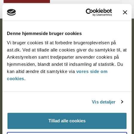
Ankestyrelsen
Denne hjemmeside bruger cookies
Vi bruger cookies til at forbedre brugeroplevelsen på
Postadresse:
ast.dk. Ved at tillade alle cookies giver du samtykke til, at
Nytorv 7, 2. sal
Ankestyrelsen samt tredjeparter anvender cookies på
9000 Aalborg
hjemmesiden, blandt andet til indsamling af statistik. Du
kan altid ændre dit samtykke via
vores side om
cookies
.
Ankestyrelsen Aalborg
Vis detaljer
Ankestyrelsen København
Tillad alle cookies
EAN: 57 98 000 35 48 21