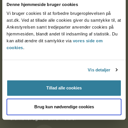
Denne hjemmeside bruger cookies
9000 Aalborg
Vi bruger cookies til at forbedre brugeroplevelsen på
ast.dk. Ved at tillade alle cookies giver du samtykke til, at
Ankestyrelsen samt tredjeparter anvender cookies på
Ankestyrelsen Aalborg
hjemmesiden, blandt andet til indsamling af statistik. Du
kan altid ændre dit samtykke via
vores side om
Ankestyrelsen København
cookies
.
EAN: 57 98 000 35 48 21
Vis detaljer
CVR: 1007 4002
Tillad alle cookies
Om Ankestyrelsen
Brug kun nødvendige cookies
Om Ankestyrelsen
Blanketter og kontaktformularer