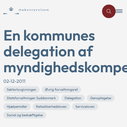
En kommunes
delegation af
myndighedskompe
02-12-2011
Sektorlovgivningen
Øvrig forvaltningsret
Statsforvaltningen Syddanmark
Delegation
Genoptagelse
Hjælpemidler
Retssikkerhedsloven
Serviceloven
Social og beskæftigelse