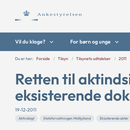
Vil du klage?
For børn og unge
Du er her:
Forside
Tilsyn
Tilsynets udtalelser
2011
Retten til aktind
eksisterende do
19-12-2011
Aktindsigt
Statsforvaltningen Midtjylland
Eksisterende akter