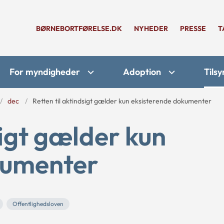
BØRNEBORTFØRELSE.DK
NYHEDER
PRESSE
T
For myndigheder
Adoption
Tilsy
dec
Retten til aktindsigt gælder kun eksisterende dokumenter
sigt gælder kun
kumenter
Offentlighedsloven