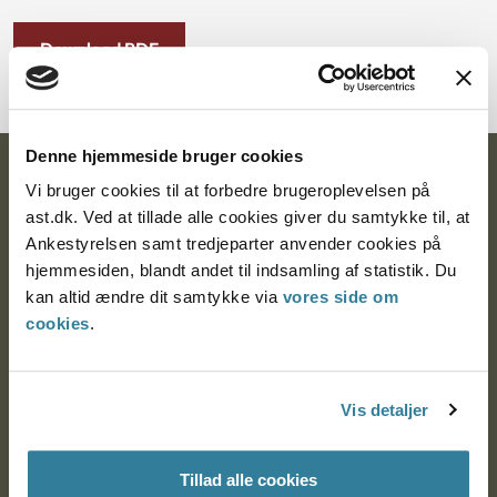
Download PDF
Denne hjemmeside bruger cookies
Ankestyrelsen
Vi bruger cookies til at forbedre brugeroplevelsen på
ast.dk. Ved at tillade alle cookies giver du samtykke til, at
Postadresse:
Ankestyrelsen samt tredjeparter anvender cookies på
hjemmesiden, blandt andet til indsamling af statistik. Du
Nytorv 7, 2. sal
kan altid ændre dit samtykke via
vores side om
9000 Aalborg
cookies
.
Ankestyrelsen Aalborg
Vis detaljer
Ankestyrelsen København
Tillad alle cookies