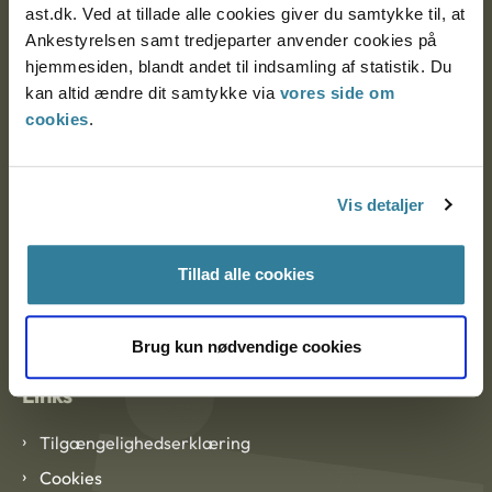
ast.dk. Ved at tillade alle cookies giver du samtykke til, at
Ankestyrelsen samt tredjeparter anvender cookies på
Ankestyrelsen København
hjemmesiden, blandt andet til indsamling af statistik. Du
kan altid ændre dit samtykke via
vores side om
cookies
.
EAN: 57 98 000 35 48 21
CVR: 1007 4002
Vis detaljer
Om Ankestyrelsen
Tillad alle cookies
Om Ankestyrelsen
Blanketter og kontaktformularer
Brug kun nødvendige cookies
Links
Tilgængelighedserklæring
Cookies