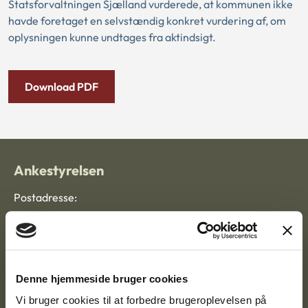
Statsforvaltningen Sjælland vurderede, at kommunen ikke
havde foretaget en selvstændig konkret vurdering af, om
oplysningen kunne undtages fra aktindsigt.
Download PDF
Ankestyrelsen
Postadresse:
Nytorv 7, 2. sal
9000 Aalborg
Denne hjemmeside bruger cookies
Ankestyrelsen Aalborg
Vi bruger cookies til at forbedre brugeroplevelsen på