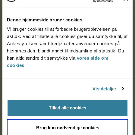
Ankestyrelsen
Postadresse:
Denne hjemmeside bruger cookies
Vi bruger cookies til at forbedre brugeroplevelsen på
Nytorv 7, 2. sal
ast.dk. Ved at tillade alle cookies giver du samtykke til, at
9000 Aalborg
Ankestyrelsen samt tredjeparter anvender cookies på
hjemmesiden, blandt andet til indsamling af statistik. Du
kan altid ændre dit samtykke via
vores side om
Ankestyrelsen Aalborg
cookies
.
Ankestyrelsen København
Vis detaljer
EAN: 57 98 000 35 48 21
Tillad alle cookies
CVR: 1007 4002
Brug kun nødvendige cookies
Om Ankestyrelsen