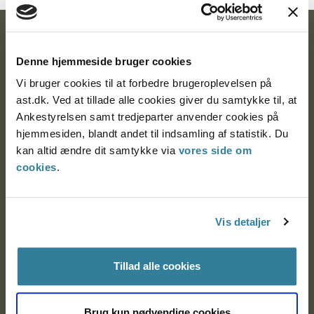
Ankestyrelsen
Denne hjemmeside bruger cookies
Postadresse:
Vi bruger cookies til at forbedre brugeroplevelsen på
Nytorv 7, 2. sal
ast.dk. Ved at tillade alle cookies giver du samtykke til, at
9000 Aalborg
Ankestyrelsen samt tredjeparter anvender cookies på
hjemmesiden, blandt andet til indsamling af statistik. Du
kan altid ændre dit samtykke via
vores side om
cookies
.
Ankestyrelsen Aalborg
Ankestyrelsen København
Vis detaljer
EAN: 57 98 000 35 48 21
Tillad alle cookies
CVR: 1007 4002
Brug kun nødvendige cookies