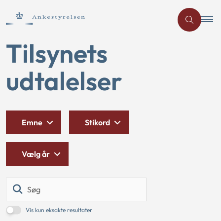
Tilsynets
udtalelser
Emne
Stikord
Vælg år
Søg
Vis kun eksakte resultater