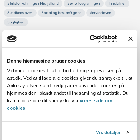
Statsforvaltningen Midtjylland
Sektorlovgivningen
Inhabilitet
Sundhedsloven
Social og beskæftigelse
Serviceloven
Saglighed
Herning Kommune havde truffet beslutning om at etablere
en kommunal høreklinik.
Statsforvaltningen Midtjylland vurderede ikke, at Herning
Kommunes etablering af en kommunal høreklinik stred mod
Denne hjemmeside bruger cookies
regler om, hvilke opgaver en kommune må løse. Der sås
ikke grundlag for at betvivle beslutningens saglige
Vi bruger cookies til at forbedre brugeroplevelsen på
motivering.
ast.dk. Ved at tillade alle cookies giver du samtykke til, at
Ankestyrelsen samt tredjeparter anvender cookies på
Gratis udlevering af kompostjord til
hjemmesiden, blandt andet til indsamling af statistik. Du
kan altid ændre dit samtykke via
vores side om
borgere og virksomheder
cookies
.
14-08-2012
Kommunalfuldmagten og myndighedsfuldmagten
Biproduktion
Vis detaljer
Forbud mod handel og industri mv.
Statsforvaltningen Midtjylland