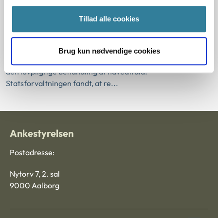
Viborg Kommune gav kompostjord, der bestod af
Tillad alle cookies
komposteret affald, gratis til borgere og virksomheder.
Statsforvaltningen Midtjylland fandt, at kommunen ikke
havde handlet i strid med kommunalfuldmagtsreglerne ved
Brug kun nødvendige cookies
sin håndtering af kompostjord, der var opstået som følge af
den lovpligtige behandling af haveaffald.
Statsforvaltningen fandt, at re...
Ankestyrelsen
Postadresse:
Nytorv 7, 2. sal
9000 Aalborg