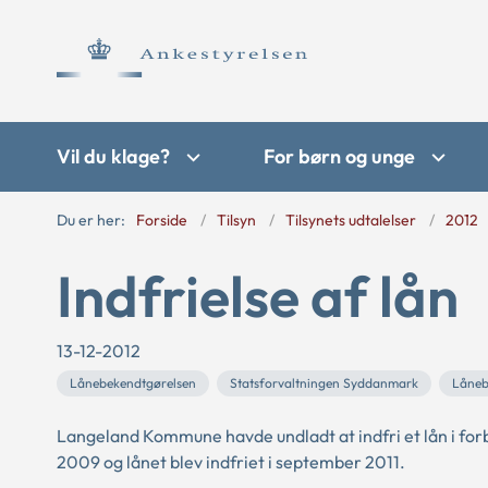
Vil du klage?
For børn og unge
Du er her:
Forside
Tilsyn
Tilsynets udtalelser
2012
Indfrielse af lån
13-12-2012
Lånebekendtgørelsen
Statsforvaltningen Syddanmark
Låneb
Langeland Kommune havde undladt at indfri et lån i for
2009 og lånet blev indfriet i september 2011.