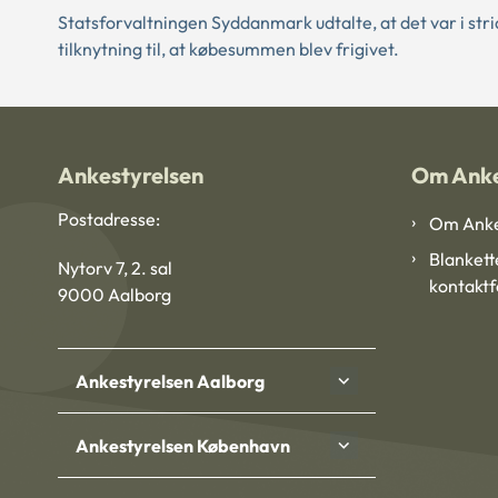
Statsforvaltningen Syddanmark udtalte, at det var i str
tilknytning til, at købesummen blev frigivet.
Ankestyrelsen
Om Anke
Postadresse:
Om Anke
Blankett
Nytorv 7, 2. sal
kontakt
9000 Aalborg
Ankestyrelsen Aalborg
Ankestyrelsen København