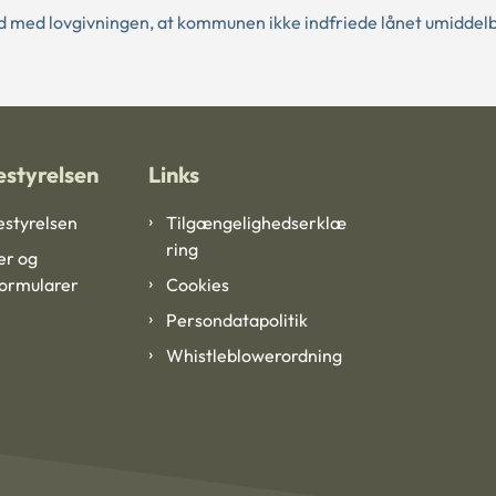
id med lovgivningen, at kommunen ikke indfriede lånet umiddelb
styrelsen
Links
styrelsen
Tilgængelighedserklæ
ring
er og
formularer
Cookies
Persondatapolitik
Whistleblowerordning