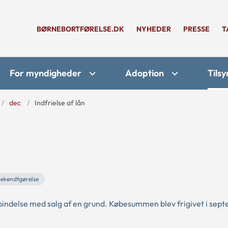
BØRNEBORTFØRELSE.DK
NYHEDER
PRESSE
T
For myndigheder
Adoption
Tilsy
dec
Indfrielse af lån
ekendtgørelse
bindelse med salg af en grund. Købesummen blev frigivet i sep