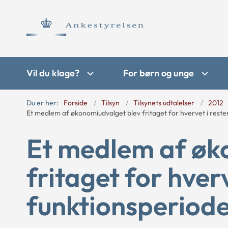
Vil du klage?
For børn og unge
Du er her:
Forside
Tilsyn
Tilsynets udtalelser
2012
Et medlem af økonomiudvalget blev fritaget for hvervet i reste
Et medlem af øk
fritaget for hverv
funktionsperiod