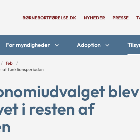
BØRNEBORTFØRELSE.DK
NYHEDER
PRESSE
T
For myndigheder
Adoption
Tilsy
feb
n af funktionsperioden
onomiudvalget blev
et i resten af
en