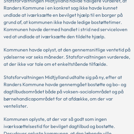
Statsforvaltningen Midtjylland havde tidligere vurderet, at
Randers Kommune i en konkret sag ikke havde kunnet
undlade at iværksætte en bevilget hjælp til en borger på
grund af, at kommunen ikke havde ledige bostøttetimer.
Kommunen havde dermed handlet i strid ned serviceloven
ved at undlade at iværksætte den tildelte hjælp.
Kommunen havde oplyst, at den gennemsnitlige ventetid på
ydelserne var seks måneder. Statsforvaltningen vurderede,
at der ikke var tale om et enkeltstående tilfælde.
Statsforvaltningen Midtjylland udtalte sig på ny, efter at
Randers Kommune havde gennemgået bostøtte og bo- og
dagtilbudsområdet både på voksen-socialområdet og på
børnehandicapområdet for at afdække, om der var
ventelister.
Kommunen oplyste, at der var så godt som ingen
iværksættelsestid for bevilget dagtilbud og bostøtte.
Derudover oplyste kommunen, at den løbende ville