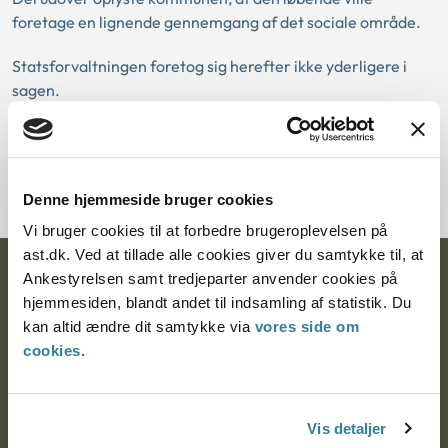
foretage en lignende gennemgang af det sociale område.
Statsforvaltningen foretog sig herefter ikke yderligere i
sagen.
Download PDF
Denne hjemmeside bruger cookies
Vi bruger cookies til at forbedre brugeroplevelsen på
ast.dk. Ved at tillade alle cookies giver du samtykke til, at
Ankestyrelsen samt tredjeparter anvender cookies på
Ankestyrelsen
hjemmesiden, blandt andet til indsamling af statistik. Du
Postadresse:
kan altid ændre dit samtykke via
vores side om
cookies
.
Nytorv 7, 2. sal
9000 Aalborg
Vis detaljer