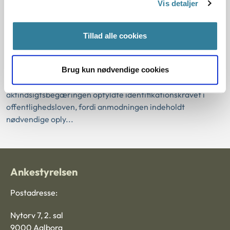
Vis detaljer
Offentlighedsloven
Billund Kommune havde givet afslag på aktindsigt i
Tillad alle cookies
kommunikation mellem kommunen og KMD. Kommunen
afslog at imødekomme aktindsigtsbegæringen med
henvisning til manglende identifikation.
Brug kun nødvendige cookies
Statsforvaltningen Syddanmark vurderede, at
aktindsigtsbegæringen opfyldte identifikationskravet i
offentlighedsloven, fordi anmodningen indeholdt
nødvendige oply...
Ankestyrelsen
Postadresse:
Nytorv 7, 2. sal
9000 Aalborg