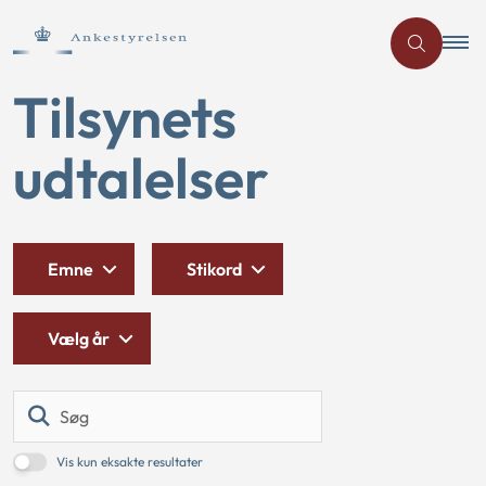
Tilsynets
udtalelser
Emne
Stikord
Vælg år
Søg
Vis kun eksakte resultater