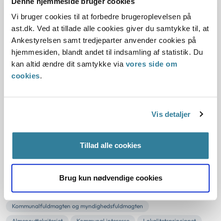
Denne hjemmeside bruger cookies
05-07-2012
Vi bruger cookies til at forbedre brugeroplevelsen på
Sektorlovgivningen
Dagtilbudsloven
Skole og institution
ast.dk. Ved at tillade alle cookies giver du samtykke til, at
Statsforvaltningen Syddanmark
Ankestyrelsen samt tredjeparter anvender cookies på
hjemmesiden, blandt andet til indsamling af statistik. Du
Aabenraa Kommune havde ved beregningen af
kan altid ændre dit samtykke via
vores side om
bygningstilskud til privatinstitutioner ikke taget højde for, at
cookies
.
der i kommunen var selvejende daginstitutioner.
Statsforvaltningen Syddanmark vurderede, at kommunens
anvendte beregningsmetode vedrørende driftstilskuddet
Vis detaljer
ikke var i strid med dagtilbudsloven. Statsforvaltningen
vurderede endvidere, at komm...
Tillad alle cookies
Profilering af fairtrade-varer
fremfor andre varer
Brug kun nødvendige cookies
03-07-2012
Kommunalfuldmagten og myndighedsfuldmagten
Almennyttekriteriet
Kommunal interesse
Lokalitetsprincippet