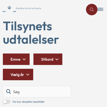
Tilsynets
udtalelser
Emne
Stikord
Vælg år
Søg
Vis kun eksakte resultater