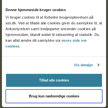
Postadresse:
Denne hjemmeside bruger cookies
Nytorv 7, 2. sal
Vi bruger cookies til at forbedre brugeroplevelsen på
9000 Aalborg
ast.dk. Ved at tillade alle cookies giver du samtykke til, at
Ankestyrelsen samt tredjeparter anvender cookies på
hjemmesiden, blandt andet til indsamling af statistik. Du
Ankestyrelsen Aalborg
kan altid ændre dit samtykke via
vores side om
cookies
.
Ankestyrelsen København
Vis detaljer
EAN: 57 98 000 35 48 21
CVR: 1007 4002
Tillad alle cookies
Om Ankestyrelsen
Brug kun nødvendige cookies
Om Ankestyrelsen