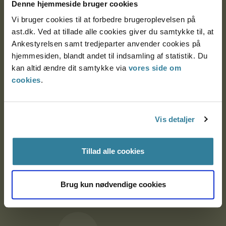
9000 Aalborg
Denne hjemmeside bruger cookies
Vi bruger cookies til at forbedre brugeroplevelsen på
ast.dk. Ved at tillade alle cookies giver du samtykke til, at
Ankestyrelsen Aalborg
Ankestyrelsen samt tredjeparter anvender cookies på
hjemmesiden, blandt andet til indsamling af statistik. Du
kan altid ændre dit samtykke via
vores side om
Ankestyrelsen København
cookies
.
EAN: 57 98 000 35 48 21
Vis detaljer
CVR: 1007 4002
Tillad alle cookies
Om Ankestyrelsen
Om Ankestyrelsen
Brug kun nødvendige cookies
Blanketter og kontaktformularer