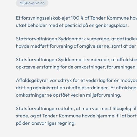
Miljølovgivning
Et forsyningsselskab ejet 100 % af Tønder Kommune hav
utæt beholder med et pesticid på en genbrugsplads.
Statsforvaltningen Syddanmark vurderede, at det indleve
havde medført forurening af omgivelserne, samt at der 
Statsforvaltningen Syddanmark vurderede, at affaldsbek
opkræve erstatning for de omkostninger, forureningen
Affaldsgebyrer var udtryk for et vederlag for en modyd
drift og administration af affaldsordninger. Et affaldsg
omkostningerne opstået ved en miljøforurening.
Statsforvaltningen udtalte, at man var mest tilbøjelig ti
stede, og at Tønder Kommune havde hjemmel til at borts
på den ansvarliges regning.