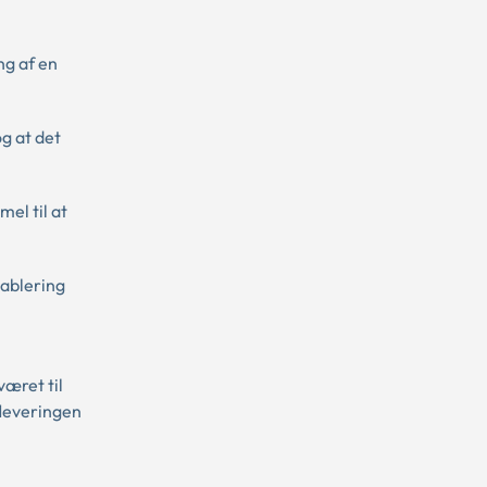
ng af en
g at det
el til at
tablering
været til
fleveringen