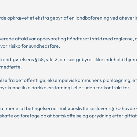
de opkrævet et ekstra gebyr af en landboforening ved afleveri
rede affald var opbevaret og håndteret i strid med reglerne, o
var risiko for sundhedsfare.
endtgørelsens § 58, stk. 2, om særgebyrer ikke indeholdt hjemm
 medførte.
else fra det offentlige, eksempelvis kommunens planlægning, e
ebyr kunne ikke dække erstatning i eller uden for kontrakt for
l at mene, at betingelserne i miljøbeskyttelseslovens § 70 havde 
kaffe og foretage op af bortskaffelse og oprydning efter gifta