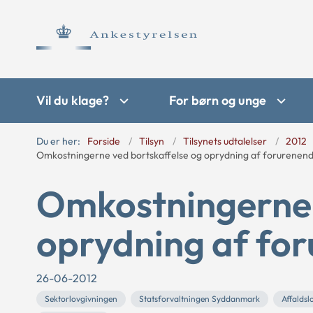
Vil du klage?
For børn og unge
Du er her:
Forside
Tilsyn
Tilsynets udtalelser
2012
Omkostningerne ved bortskaffelse og oprydning af forurenend
Omkostningerne 
oprydning af for
26-06-2012
Sektorlovgivningen
Statsforvaltningen Syddanmark
Affaldsl