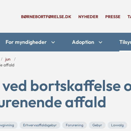
BØRNEBORTFØRELSE.DK
NYHEDER
PRESSE
T
For myndigheder
Adoption
Tilsy
jun
e affald
ved bortskaffelse 
urenende affald
ovgivning
Erhvervsaffaldsgebyr
Forurening
Gebyr
Lovvalg