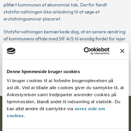
påført kommunen et økonomisk tab. Derfor fandt
statsforvaltningen ikke anledning til at søge et
erstatningsansvar placeret.
Statsforvaltningen bemærkede dog, at en senere ændring
af kommunens aftale med SIF A/S til ensidig fordel for lejer
kun ville kunne ske, hvis kommunen derved ville opnå
værdimæssigt modsvarende ydelser.
Denne hjemmeside bruger cookies
Download PDF
Vi bruger cookies til at forbedre brugeroplevelsen på
ast.dk. Ved at tillade alle cookies giver du samtykke til, at
Ankestyrelsen samt tredjeparter anvender cookies på
hjemmesiden, blandt andet til indsamling af statistik. Du
Ankestyrelsen
kan altid ændre dit samtykke via
vores side om
cookies
.
Postadresse: