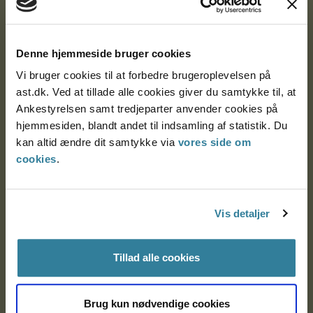
Ankestyrelsen
Postadresse:
Denne hjemmeside bruger cookies
Vi bruger cookies til at forbedre brugeroplevelsen på
Nytorv 7, 2. sal
ast.dk. Ved at tillade alle cookies giver du samtykke til, at
9000 Aalborg
Ankestyrelsen samt tredjeparter anvender cookies på
hjemmesiden, blandt andet til indsamling af statistik. Du
kan altid ændre dit samtykke via
vores side om
Ankestyrelsen Aalborg
cookies
.
Ankestyrelsen København
Vis detaljer
EAN: 57 98 000 35 48 21
Tillad alle cookies
CVR: 1007 4002
Brug kun nødvendige cookies