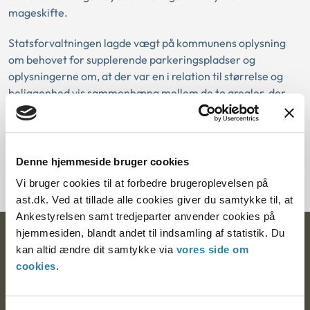
mageskifte.
Statsforvaltningen lagde vægt på kommunens oplysning
om behovet for supplerende parkeringspladser og
oplysningerne om, at der var en i relation til størrelse og
beliggenhed vis sammenhæng mellem de to arealer, der
indgik i mageskiftet.
Download PDF
Denne hjemmeside bruger cookies
Vi bruger cookies til at forbedre brugeroplevelsen på
ast.dk. Ved at tillade alle cookies giver du samtykke til, at
Ankestyrelsen samt tredjeparter anvender cookies på
hjemmesiden, blandt andet til indsamling af statistik. Du
Ankestyrelsen
kan altid ændre dit samtykke via
vores side om
cookies
.
Postadresse:
Nytorv 7, 2. sal