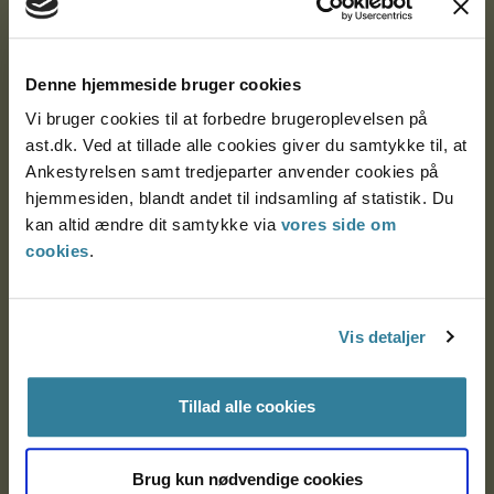
Ankestyrelsen
Postadresse:
Denne hjemmeside bruger cookies
Vi bruger cookies til at forbedre brugeroplevelsen på
Nytorv 7, 2. sal
ast.dk. Ved at tillade alle cookies giver du samtykke til, at
9000 Aalborg
Ankestyrelsen samt tredjeparter anvender cookies på
hjemmesiden, blandt andet til indsamling af statistik. Du
kan altid ændre dit samtykke via
vores side om
Ankestyrelsen Aalborg
cookies
.
Ankestyrelsen København
Vis detaljer
EAN: 57 98 000 35 48 21
Tillad alle cookies
CVR: 1007 4002
Brug kun nødvendige cookies