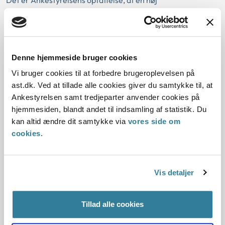
Det er Ankestyrelsens opfattelse, at en høj
omgørelsesprocent ved en klageinstans i en kommunes
afgørelsessager som udgangspunkt ikke i sig selv er en
generel ulovlig handling eller undladelse, som kan påtales
af det kommunale tilsyn. En undtagelse hertil er dog den
Denne hjemmeside bruger cookies
situation, hvor det kan påvises, at en kommune har truffet
en generel beslutning om at anvende ulovlige kriterier i
Vi bruger cookies til at forbedre brugeroplevelsen på
enkeltsager.
ast.dk. Ved at tillade alle cookies giver du samtykke til, at
Ankestyrelsen samt tredjeparter anvender cookies på
På den baggrund er udtalelsen fra Statsforvaltningen
hjemmesiden, blandt andet til indsamling af statistik. Du
Midtjylland udgået af Ankestyrelsens database med
kan altid ændre dit samtykke via
vores side om
tilsynsudtalelser.
cookies
.
Download PDF
Vis detaljer
Tillad alle cookies
Udgået