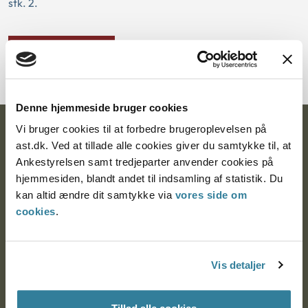
stk. 2.
Download PDF
Denne hjemmeside bruger cookies
Vi bruger cookies til at forbedre brugeroplevelsen på
Ankestyrelsen
ast.dk. Ved at tillade alle cookies giver du samtykke til, at
Ankestyrelsen samt tredjeparter anvender cookies på
Postadresse:
hjemmesiden, blandt andet til indsamling af statistik. Du
Nytorv 7, 2. sal
kan altid ændre dit samtykke via
vores side om
9000 Aalborg
cookies
.
Ankestyrelsen Aalborg
Vis detaljer
Ankestyrelsen København