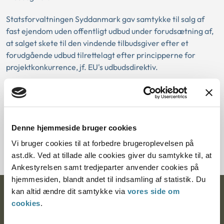
Statsforvaltningen Syddanmark gav samtykke til salg af
fast ejendom uden offentligt udbud under forudsætning af,
at salget skete til den vindende tilbudsgiver efter et
forudgående udbud tilrettelagt efter principperne for
projektkonkurrence, jf. EU's udbudsdirektiv.
Statsforvaltningen lagde derudover vægt på oplysningerne
om, at salget ville finde sted som led i et større projekt.
Denne hjemmeside bruger cookies
Download PDF
Vi bruger cookies til at forbedre brugeroplevelsen på
ast.dk. Ved at tillade alle cookies giver du samtykke til, at
Ankestyrelsen samt tredjeparter anvender cookies på
hjemmesiden, blandt andet til indsamling af statistik. Du
kan altid ændre dit samtykke via
vores side om
Ankestyrelsen
cookies
.
Postadresse: