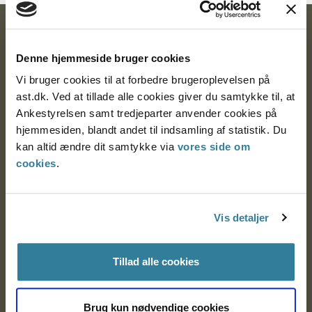
Ankestyrelsen
Denne hjemmeside bruger cookies
Postadresse:
Vi bruger cookies til at forbedre brugeroplevelsen på
Nytorv 7, 2. sal
ast.dk. Ved at tillade alle cookies giver du samtykke til, at
9000 Aalborg
Ankestyrelsen samt tredjeparter anvender cookies på
hjemmesiden, blandt andet til indsamling af statistik. Du
kan altid ændre dit samtykke via
vores side om
cookies
.
Ankestyrelsen Aalborg
Ankestyrelsen København
Vis detaljer
EAN: 57 98 000 35 48 21
Tillad alle cookies
CVR: 1007 4002
Brug kun nødvendige cookies