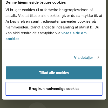
Denne hjemmeside bruger cookies
9000 Aalborg
Vi bruger cookies til at forbedre brugeroplevelsen på
ast.dk. Ved at tillade alle cookies giver du samtykke til, at
Ankestyrelsen Aalborg
Ankestyrelsen samt tredjeparter anvender cookies på
hjemmesiden, blandt andet til indsamling af statistik. Du
kan altid ændre dit samtykke via
vores side om
Ankestyrelsen København
cookies
.
EAN: 57 98 000 35 48 21
Vis detaljer
CVR: 1007 4002
Tillad alle cookies
Om Ankestyrelsen
Brug kun nødvendige cookies
Om Ankestyrelsen
Blanketter og kontaktformularer