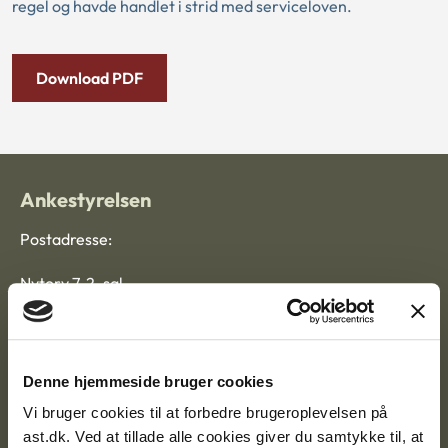
regel og havde handlet i strid med serviceloven.
Download PDF
Ankestyrelsen
Postadresse:
Nytorv 7, 2. sal
9000 Aalborg
Denne hjemmeside bruger cookies
Ankestyrelsen Aalborg
Vi bruger cookies til at forbedre brugeroplevelsen på
ast.dk. Ved at tillade alle cookies giver du samtykke til, at
Ankestyrelsen København