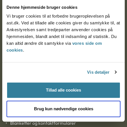
Nytorv 7, 2. sal
Denne hjemmeside bruger cookies
9000 Aalborg
Vi bruger cookies til at forbedre brugeroplevelsen på
ast.dk. Ved at tillade alle cookies giver du samtykke til, at
Ankestyrelsen samt tredjeparter anvender cookies på
Ankestyrelsen Aalborg
hjemmesiden, blandt andet til indsamling af statistik. Du
kan altid ændre dit samtykke via
vores side om
cookies
.
Ankestyrelsen København
Vis detaljer
EAN: 57 98 000 35 48 21
CVR: 1007 4002
Tillad alle cookies
Om Ankestyrelsen
Brug kun nødvendige cookies
Om Ankestyrelsen
Blanketter og kontaktformularer