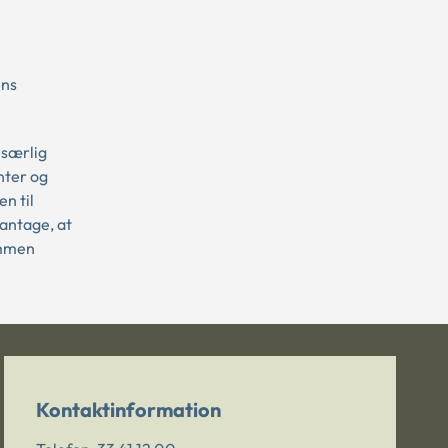
ens
 særlig
nter og
n til
antage, at
ommen
Kontaktinformation