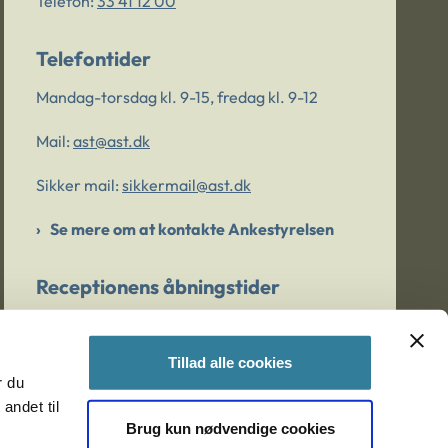
Telefon:
33 41 12 00
Telefontider
Mandag-torsdag kl. 9-15, fredag kl. 9-12
Mail:
ast@ast.dk
Sikker mail:
sikkermail@ast.dk
Se mere om at kontakte Ankestyrelsen
Receptionens åbningstider
Mandag-torsdag kl. 9-15, fredag kl. 9-13
Tillad alle cookies
r du
Er du bekymret for et barn/en ung?
andet til
Brug kun nødvendige cookies