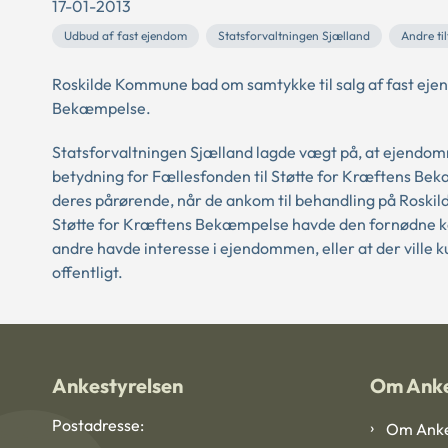
17-01-2013
Udbud af fast ejendom
Statsforvaltningen Sjælland
Andre ti
Roskilde Kommune bad om samtykke til salg af fast ejend
Bekæmpelse.
Statsforvaltningen Sjælland lagde vægt på, at ejendo
betydning for Fællesfonden til Støtte for Kræftens Be
deres pårørende, når de ankom til behandling på Roskild
Støtte for Kræftens Bekæmpelse havde den fornødne konk
andre havde interesse i ejendommen, eller at der ville
offentligt.
Ankestyrelsen
Om Anke
Postadresse:
Om Anke