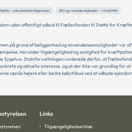
lfælde - udbudsbekendtgørelsen
Øvrige omstændigheder - inhabilitet
om uden offentligt udbud til Fællesfonden til Støtte for Kræft
mmen på grund af beliggenhed og anvendelsesmuligheder var af
kæmpelse, herunder tilgængelighed og synlighed for kræftpatie
e Sygehus. Statsforvaltningen vurderede derfor, at Fællesfonde
rete og aktuelle interesse, og at der ikke var grundlag for at 
 kunne opnås højere eller bedre købstilbud ved at udbyde ejend
styrelsen
Links
styrelsen
Tilgængelighedserklæ