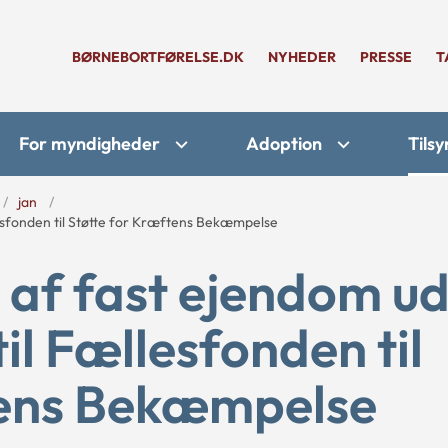
BØRNEBORTFØRELSE.DK
NYHEDER
PRESSE
T
For myndigheder
Adoption
Tilsy
jan
llesfonden til Støtte for Kræftens Bekæmpelse
g af fast ejendom u
til Fællesfonden til
tens Bekæmpelse