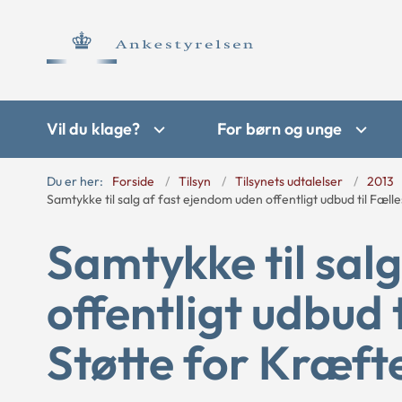
Vil du klage?
For børn og unge
Du er her:
Forside
Tilsyn
Tilsynets udtalelser
2013
Samtykke til salg af fast ejendom uden offentligt udbud til Fæ
Samtykke til sal
offentligt udbud 
Støtte for Kræf