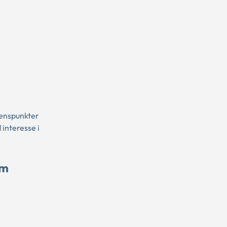
denspunkter
interesse i
om
.