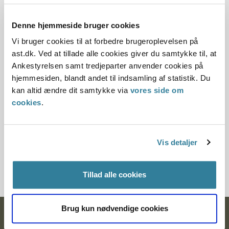
kontrakter
Denne hjemmeside bruger cookies
14-05-2013
Vi bruger cookies til at forbedre brugeroplevelsen på
Statsforvaltningen Syddanmark
Lånebekendtgørelsen
ast.dk. Ved at tillade alle cookies giver du samtykke til, at
Lånebekendtgørelse
Ankestyrelsen samt tredjeparter anvender cookies på
hjemmesiden, blandt andet til indsamling af statistik. Du
Haderslev Kommune havde besluttet at omlægge
kan altid ændre dit samtykke via
vores side om
kommunens langfristede højforrentede gæld. Dette var
cookies
.
sket i samarbejde med KommuneKredit.
Kommunen oplyste, at omlægningen var sket inden for
rammerne af lånebekendtgørelsen. Kommunen havde
Vis detaljer
indsendt et responsum om kommunens brug af renteswap-
kontrakter og andre finanselle instrumenter, som byrådet
hav...
Tillad alle cookies
Brug kun nødvendige cookies
Ankestyrelsen