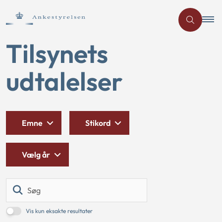
Tilsynets
udtalelser
Emne
Stikord
Vælg år
Søg
Vis kun eksakte resultater