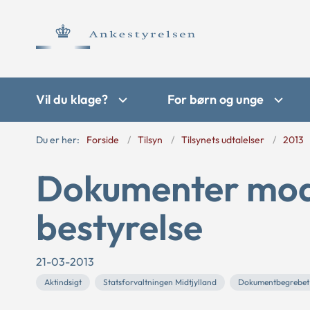
Vil du klage?
For børn og unge
Du er her:
Forside
Tilsyn
Tilsynets udtalelser
2013
Dokumenter mod
bestyrelse
21-03-2013
Aktindsigt
Statsforvaltningen Midtjylland
Dokumentbegrebet