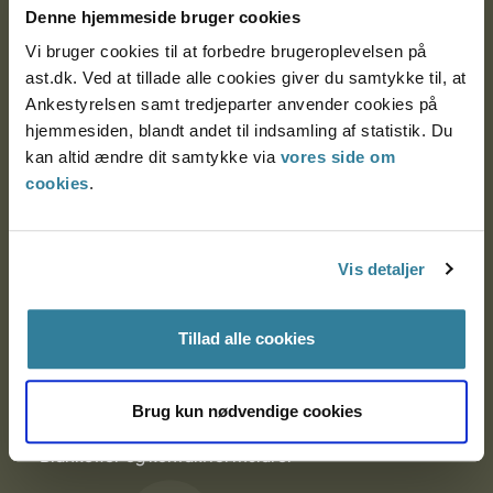
Denne hjemmeside bruger cookies
9000 Aalborg
Vi bruger cookies til at forbedre brugeroplevelsen på
ast.dk. Ved at tillade alle cookies giver du samtykke til, at
Ankestyrelsen samt tredjeparter anvender cookies på
Ankestyrelsen Aalborg
hjemmesiden, blandt andet til indsamling af statistik. Du
kan altid ændre dit samtykke via
vores side om
Ankestyrelsen København
cookies
.
EAN: 57 98 000 35 48 21
Vis detaljer
CVR: 1007 4002
Tillad alle cookies
Om Ankestyrelsen
Brug kun nødvendige cookies
Om Ankestyrelsen
Blanketter og kontaktformularer