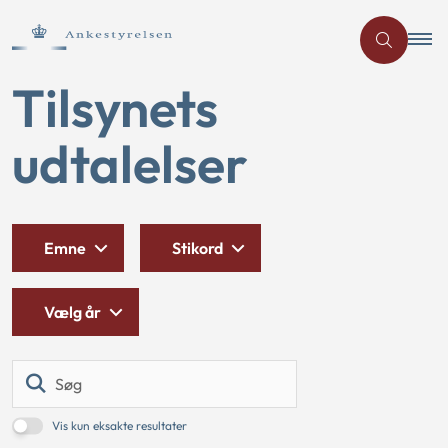
Tilsynets
udtalelser
Emne
Stikord
Vælg år
Søg
Vis kun eksakte resultater