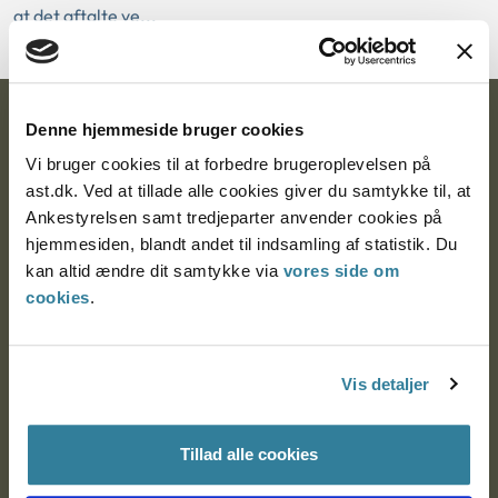
at det aftalte ve...
Ankestyrelsen
Denne hjemmeside bruger cookies
Vi bruger cookies til at forbedre brugeroplevelsen på
Postadresse:
ast.dk. Ved at tillade alle cookies giver du samtykke til, at
Ankestyrelsen samt tredjeparter anvender cookies på
Nytorv 7, 2. sal
hjemmesiden, blandt andet til indsamling af statistik. Du
9000 Aalborg
kan altid ændre dit samtykke via
vores side om
cookies
.
Ankestyrelsen Aalborg
Vis detaljer
Ankestyrelsen København
Tillad alle cookies
EAN: 57 98 000 35 48 21